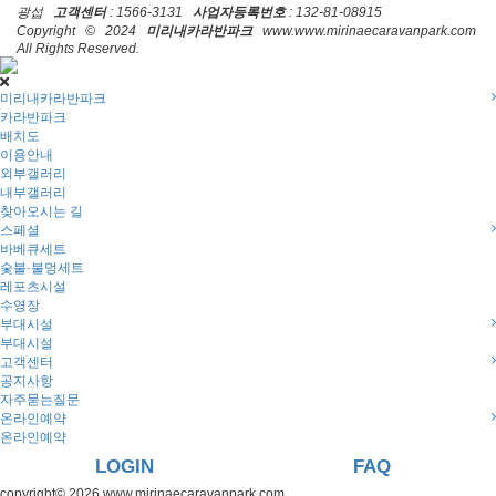
광섭
고객센터
: 1566-3131
사업자등록번호
: 132-81-08915
Copyright © 2024
미리내카라반파크
www.www.mirinaecaravanpark.com
All Rights Reserved.
미리내카라반파크
카라반파크
배치도
이용안내
외부갤러리
내부갤러리
찾아오시는 길
스페셜
바베큐세트
숯불·불멍세트
레포츠시설
수영장
부대시설
부대시설
고객센터
공지사항
자주묻는질문
온라인예약
온라인예약
LOGIN
FAQ
copyright© 2026 www.mirinaecaravanpark.com