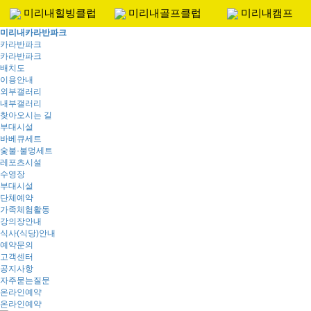
미리내힐빙클럽
미리내골프클럽
미리내캠프
미리내카라반파크
카라반파크
Toggle
카라반파크
navigat
배치도
이용안내
외부갤러리
내부갤러리
찾아오시는 길
부대시설
바베큐세트
숯불·불멍세트
레포츠시설
수영장
부대시설
단체예약
가족체험활동
강의장안내
식사(식당)안내
예약문의
고객센터
공지사항
자주묻는질문
온라인예약
온라인예약