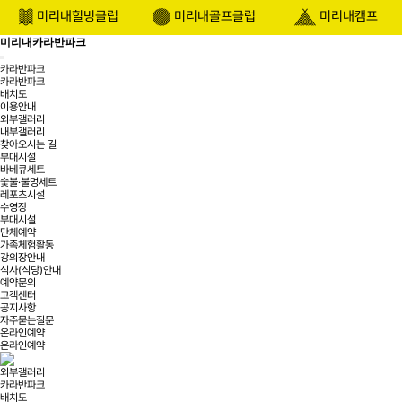
미리내힐빙클럽
미리내골프클럽
미리내캠프
미리내카라반파크
Toggle
카라반파크
navigation
카라반파크
배치도
이용안내
외부갤러리
내부갤러리
찾아오시는 길
부대시설
바베큐세트
숯불·불멍세트
레포츠시설
수영장
부대시설
단체예약
가족체험활동
강의장안내
식사(식당)안내
예약문의
고객센터
공지사항
자주묻는질문
온라인예약
온라인예약
외부갤러리
카라반파크
배치도