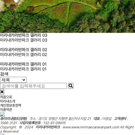
미리내카라반파크 갤러리 03
미리내카라반파크 갤러리 03
미리내카라반파크 갤러리 02
미리내카라반파크 갤러리 02
미리내카라반파크 갤러리 01
미리내카라반파크 갤러리 01
검색
처음으로
미리내소개
개인정보호정책
이용약관
㈜미리내캠프(양평)
주소 : 경기도 양평군 지평면 월산저수지길 21
대표 :
이광섭
고객센터
:
1566-3131
사업자등록번호
: 132-81-08915
Copyright © 2024
미리내카라반파크
www.www.mirinaecaravanpark.com All Right
s Reserved.