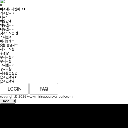
미리내카라반파크
카라반파크
배치도
이용안내
외부갤러리
내부갤러리
찾아오시는 길
스페셜
바베큐세트
숯불·불멍세트
레포츠시설
수영장
부대시설
부대시설
고객센터
공지사항
자주묻는질문
온라인예약
온라인예약
LOGIN
FAQ
copyright© 2026 www.mirinaecaravanpark.com
Close | ✕