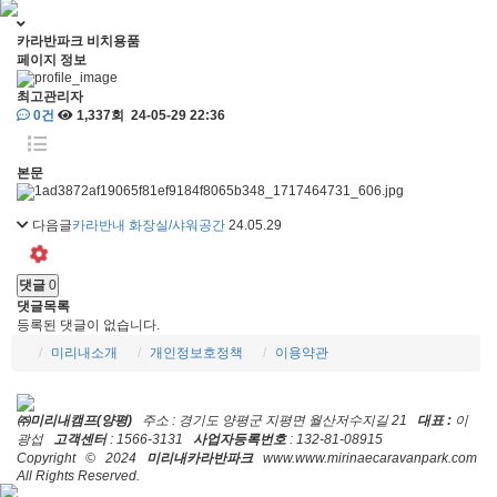
카라반파크 비치용품
페이지 정보
최고관리자
0건
1,337회
24-05-29 22:36
본문
다음글
카라반내 화장실/샤워공간
24.05.29
댓글
0
댓글목록
등록된 댓글이 없습니다.
미리내소개
개인정보호정책
이용약관
㈜미리내캠프(양평)
주소 : 경기도 양평군 지평면 월산저수지길 21
대표 :
이
광섭
고객센터
: 1566-3131
사업자등록번호
: 132-81-08915
Copyright © 2024
미리내카라반파크
www.www.mirinaecaravanpark.com
All Rights Reserved.