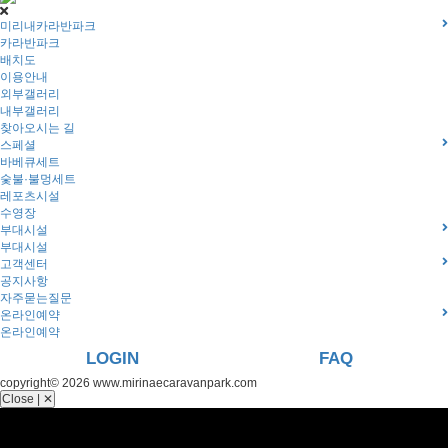
미리내카라반파크
카라반파크
배치도
이용안내
외부갤러리
내부갤러리
찾아오시는 길
스페셜
바베큐세트
숯불·불멍세트
레포츠시설
수영장
부대시설
부대시설
고객센터
공지사항
자주묻는질문
온라인예약
온라인예약
LOGIN
FAQ
copyright© 2026 www.mirinaecaravanpark.com
Close | ✕