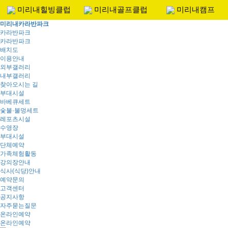
미리내힐빙클럽
미리내골프클럽
미리내캠프
미리내카라반파크
카라반파크
Togg
카라반파크
navi
배치도
이용안내
외부갤러리
내부갤러리
찾아오시는 길
부대시설
바베큐세트
숯불·불멍세트
레포츠시설
수영장
부대시설
단체예약
가족체험활동
강의장안내
식사(식당)안내
예약문의
고객센터
공지사항
자주묻는질문
온라인예약
온라인예약